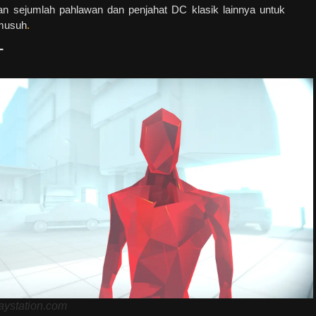
n sejumlah pahlawan dan penjahat DC klasik lainnya untuk
 musuh
.
T
laystation.com