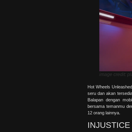
image credit: p
Hot Wheels Unleashed
seru dan akan tersedia
Balapan dengan mobi
bersama temanmu deng
12 orang lainnya.
INJUSTICE