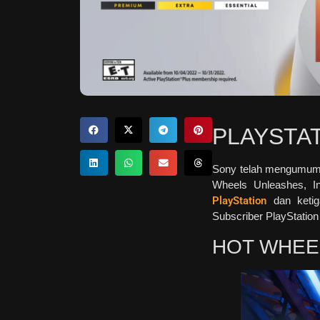
PLAYSTA
Sony telah mengumumk
Wh
eels Unleashes, I
PlayStation
dan ketig
Subscriber PlayStation
HOT WHEE