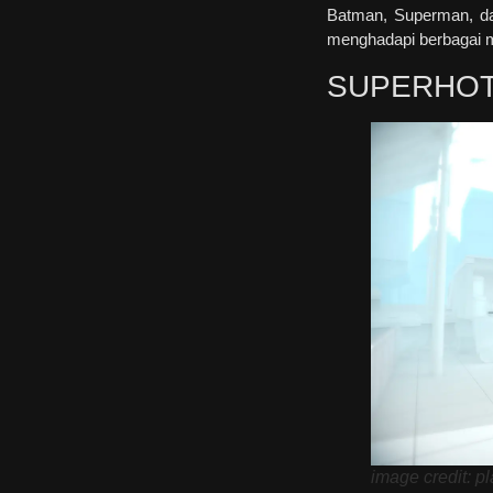
Batman, Superman, da
menghadapi berbagai
SUPERHO
image credit: p