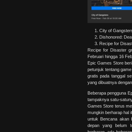
City of Gangster
Dishonored: Deat
Recipe for Disas
Recipe for Disaster g
Februari hingga 16 Feb
Epic Games Store beri
petunjuk tentang game 
gratis pada tanggal s
yang dibuatnya dengan
Beberapa pengguna Ep
tampaknya satu-satuny
Games Store terus mem
mungkin berharap hal i
untuk Bencana akan b
depan yang belum te
berharap, ada bebera