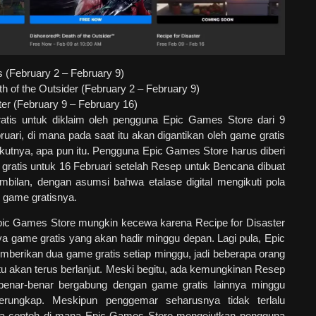
s (February 2 – February 9)
h of the Outsider (February 2 – February 9)
ter (February 9 – February 16)
ratis untuk diklaim oleh pengguna Epic Games Store dari 9
ruari, di mana pada saat itu akan digantikan oleh game gratis
kutnya, apa pun itu. Pengguna Epic Games Store harus diberi
gratis untuk 16 Februari setelah Resep untuk Bencana dibuat
embilan, dengan asumsi bahwa etalase digital mengikuti pola
 game gratisnya.
ic Games Store mungkin kecewa karena Recipe for Disaster
a game gratis yang akan hadir minggu depan. Lagi pula, Epic
berikan dua game gratis setiap minggu, jadi beberapa orang
tu akan terus berlanjut. Meski begitu, ada kemungkinan Resep
enar-benar bergabung dengan game gratis lainnya minggu
rungkap. Meskipun penggemar seharusnya tidak terlalu
pa contoh di mana Epic Games Store mengejutkan pengguna