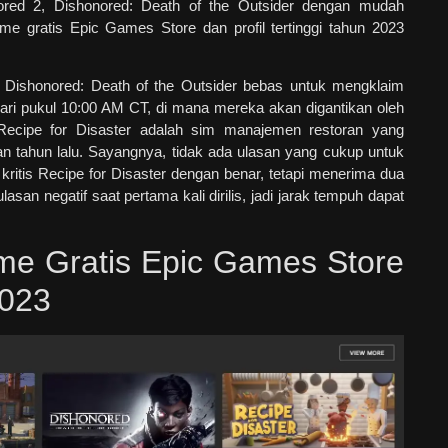
ored 2, Dishonored: Death of the Outsider dengan mudah
me gratis Epic Games Store dan profil tertinggi tahun 2023
n Dishonored: Death of the Outsider bebas untuk mengklaim
uari pukul 10:00 AM CT, di mana mereka akan digantikan oleh
 Recipe for Disaster adalah sim manajemen restoran yang
an tahun lalu. Sayangnya, tidak ada ulasan yang cukup untuk
ritis Recipe for Disaster dengan benar, tetapi menerima dua
ulasan negatif saat pertama kali dirilis, jadi jarak tempuh dapat
me Gratis Epic Games Store
2023