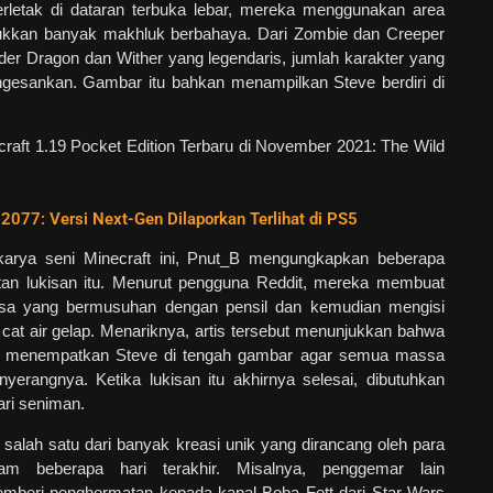
erletak di dataran terbuka lebar, mereka menggunakan area
kkan banyak makhluk berbahaya. Dari Zombie dan Creeper
r Dragon dan Wither yang legendaris, jumlah karakter yang
ngesankan. Gambar itu bahkan menampilkan Steve berdiri di
.
2077: Versi Next-Gen Dilaporkan Terlihat di PS5
arya seni Minecraft ini, Pnut_B mengungkapkan beberapa
atan lukisan itu. Menurut pengguna Reddit, mereka membuat
ssa yang bermusuhan dengan pensil dan kemudian mengisi
t air gelap. Menariknya, artis tersebut menunjukkan bahwa
k menempatkan Steve di tengah gambar agar semua massa
erangnya. Ketika lukisan itu akhirnya selesai, dibutuhkan
ari seniman.
 salah satu dari banyak kreasi unik yang dirancang oleh para
am beberapa hari terakhir. Misalnya, penggemar lain
beri penghormatan kepada kapal Boba Fett dari Star Wars