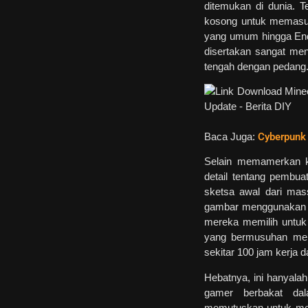
ditemukan di dunia. T
kosong untuk memasu
yang umum hingga Ende
disertakan sangat me
tengah dengan pedang
Baca Juga:
Cyberpunk 
Selain memamerkan k
detail tentang pembu
sketsa awal dari ma
gambar menggunakan ca
mereka memilih untu
yang bermusuhan meny
sekitar 100 jam kerja d
Hebatnya, ini hanyalah
gamer berbakat dal
memutuskan untuk mem