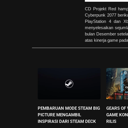
CD Projekt Red hampi
Cyberpunk 2077 berikut
PlayStation 4 dan X
menyelesaikan sejuml
bulan Desember setel
atas kinerja game pada
PEMBARUAN MODE STEAM BIG
GEARS OF
PICTURE MENGAMBIL
GAME KON
INSPIRASI DARI STEAM DECK
RILIS