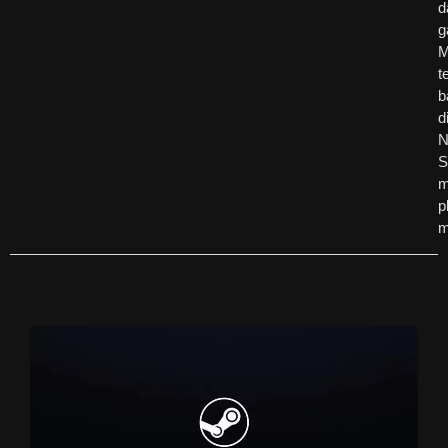
d
g
t
b
d
N
S
m
p
m