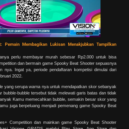
ft: Pemain Membagikan Lukisan Menakjubkan Tampilkan
anya perlu membayar murah sebesar Rp2.000 untuk bisa
petition dan bermain game Spooky Beat Shooter sepuasnya
nya. Ingat ya, periode pendaftaran kompetisi dimulai dari
bruari 2022.
le yang serupa warna nya untuk mendapatkan skor sebanyak
ar bubble-bubble tersebut tidak melewati garis batas dan tidak
banyak Kamu memecahkan bubble, semakin besar skor yang
amu juga berpeluang menjadi pemenang game Spooky Beat
es+ Competition dan mainkan game Spooky Beat Shooter
ikasi Vision+ GRATIS melalui Play Store, App Store dan