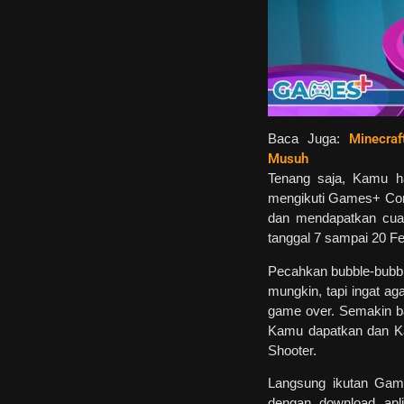
Baca Juga:
Minecra
Musuh
Tenang saja, Kamu h
mengikuti Games+ Com
dan mendapatkan cuan 
tanggal 7 sampai 20 Fe
Pecahkan bubble-bubb
mungkin, tapi ingat ag
game over. Semakin 
Kamu dapatkan dan K
Shooter.
Langsung ikutan Gam
dengan download apl