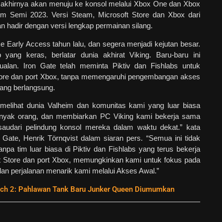
 akhirnya akan menuju ke konsol melalui Xbox One dan Xbox
m Semi 2023. Versi Steam, Microsoft Store dan Xbox dari
 hadir dengan versi lengkap permainan silang.
e Early Access tahun lalu, dan segera menjadi kejutan besar.
yang keras, berlatar dunia akhirat Viking. Baru-baru ini
jualan. Iron Gate telah meminta Piktiv dan Fishlabs untuk
Store dan port Xbox, tanpa memengaruhi pengembangan akses
ang berlangsung.
melihat dunia Valheim dan komunitas kami yang luar biasa
banyak orang, dan membiarkan PC Viking kami bekerja sama
audari pelindung konsol mereka dalam waktu dekat.” kata
n Gate, Henrik Törnqvist dalam siaran pers. “Semua ini tidak
anpa tim luar biasa di Piktiv dan Fishlabs yang terus bekerja
oft Store dan port Xbox, memungkinkan kami untuk fokus pada
an perjalanan menarik kami melalui Akses Awal.”
ch 2: Pahlawan Tank Baru Junker Queen Diumumkan