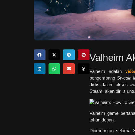
Valheim A
Valheim adalah
vide
pengembang
Swedia Ir
dirilis dalam akses 
Steam, akan dirilis un
Valheim game bertahan
tahun depan.
Diumumkan selama X