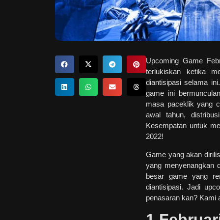
Upcoming Game Febru
terlukiskan ketika 
diantisipasi selama in
game ini bermuncula
masa paceklik yang c
awal tahun, distribu
Kesempatan untuk mer
2022!
Game yang akan dirili
yang menyenangkan d
besar game yang ren
diantisipasi. Jadi u
penasaran kan? Kami 
1 Februar