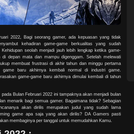
ari 2022, Bagi seorang gamer, ada kepuasan yang tidak
menyambut kehadiran game-game berkualitas yang sudah
i. Kehidupan seolah menjadi jauh lebih lengkap ketika game-
n di depan mata dan mampu digenggam. Setelah melewati
ukup membuat frustrasi di akhir tahun dan minggu pertama
si game baru akhirnya kembali normal di industri game.
asakan game-game baru akhirnya dimulai kembali di tahun
s pada Bulan Februari 2022 ini tampaknya akan menjadi bulan
an menarik bagi semua gamer. Bagaimana tidak? Sebagian
cananya akan dirilis merupakan judul yang sudah lama
pcoming game apa saja yang akan dirilis? DA Gamers pasti
akan membaginya per tanggal untuk memudahkan Kamu.
i 2022 :