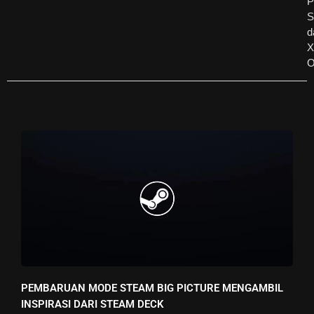
P
S
d
X
O
PEMBARUAN MODE STEAM BIG PICTURE MENGAMBIL
INSPIRASI DARI STEAM DECK