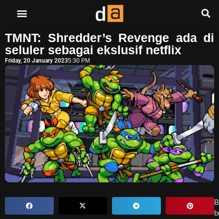
TMNT: Shredder’s Revenge ada di
seluler sebagai ekslusif netflix
Friday, 20 January 2023
5:30 PM
B
b