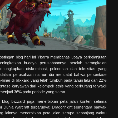
postingan blog hari ini Ybarra membahas upaya berkelanjutan
ningkatkan budaya perusahaannya setelah serangkaian
enungkapkan diskriminasi, pelecehan dan toksisitas yang
didalam perusahaan namun dia mencatat bahwa persentase
n-biner di blixxard yang telah tumbuh pada tahun lalu dari 22%
ntase karyawan dari kelompok etnis yang berkurang terwakil
 menjadi 36% pada periode yang sama.
 blog blizzard juga menerbitkan peta jalan konten selama
i Dunia Warcraft terbarunya: Dragonflight sementara banyak
g lainnya menerbitkan peta jalan serupa sepanjang waktu