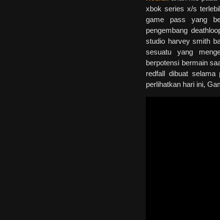
xbok series x/s terleb
game pass yang ber
pengembang deathloo
studio harvey smith b
sesuatu yang menge
berpotensi bermain sa
redfall dibuat selam
perlihatkan hari ini, G