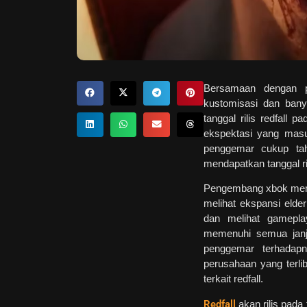
Bersamaan dengan 
kustomisasi dan bany
tanggal rilis redfall 
ekspektasi yang masu
penggemar cukup tah
mendapatkan tanggal ri
Pengembang xbok mem
melihat ekspansi elder
dan melihat gamepla
memenuhi semua janji
penggemar terhadapn
perusahaan yang terli
terkait redfall.
Redfall
akan rilis pada