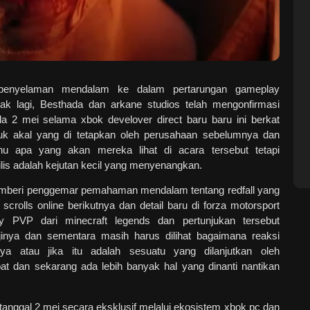
penyelaman mendalam ke dalam pertarungan gameplay
ak lagi, Besthada dan arkane studios telah mengonfirmasi
pada 2 mei selama xbok develover direct baru baru ini berkat
k akal yang di tetapkan oleh perusahaan sebelumnya dan
u apa yang akan mereka lihat di acara tersebut tetapi
lis adalah kejutan kecil yang menyenangkan.
beri penggemar pemahaman mendalam tentang redfall yang
 scrolls online berikutnya dan detail baru di forza motorsport
y PVP dari minecraft legends dan pertunjukan tersebut
nya dan sementara masih harus dilihat bagaimana reaksi
ya atau jika itu adalah sesuatu yang dilanjutkan oleh
bat dan sekarang ada lebih banyak hal yang dinanti nantikan
 tanggal 2 mei secara eksklusif melalui ekosistem xbok pc dan