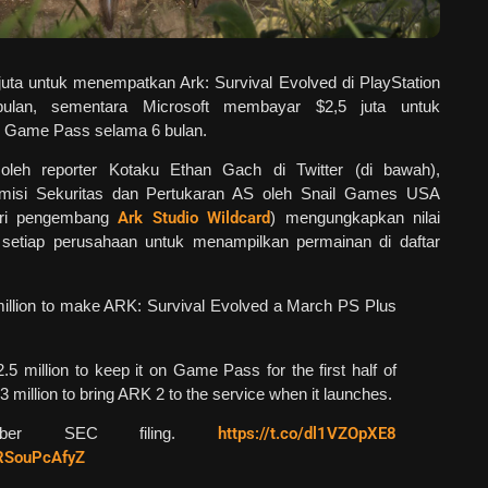
ta untuk menempatkan Ark: Survival Evolved di PlayStation
ulan, sementara Microsoft membayar $2,5 juta untuk
 Game Pass selama 6 bulan.
t oleh reporter Kotaku Ethan Gach di Twitter (di bawah),
misi Sekuritas dan Pertukaran AS oleh Snail Games USA
ari pengembang
Ark Studio Wildcard
) mengungkapkan nilai
 setiap perusahaan untuk menampilkan permainan di daftar
million to make ARK: Survival Evolved a March PS Plus
.5 million to keep it on Game Pass for the first half of
.3 million to bring ARK 2 to the service when it launches.
ember SEC filing.
https://t.co/dl1VZOpXE8
/RSouPcAfyZ