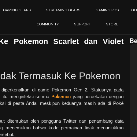
GAMING GEARS
STREAMING GEARS
GAMING PC’S
OF
COMMUNITY
SUPPORT
STORE
Be
Ke Pokemon Scarlet dan Violet
idak Termasuk Ke Pokemon
i diperkenalkan di game Pokemon Gen 2. Statusnya pada
s; itu menginfeksi semua
Pokemon
yang berdekatan dengan
ksi di pesta Anda, meskipun keduanya masih ada di Poké
ebut ditemukan oleh pengguna Twitter dan penambang data
ng menemukan bahwa kode permainan tidak menunjukkan
ersebut.