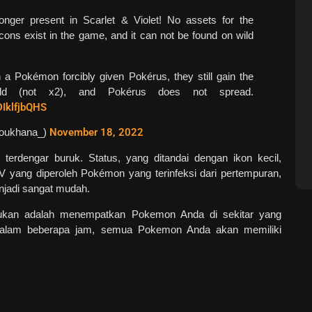
onger present in Scarlet & Violet! No assets for the
cons exist in the game, and it can not be found on wild
th a Pokémon forcibly given Pokérus, they still gain the
ld (not x2), and Pokérus does not spread.
DIklfjbQHS
oukhana_)
November 18, 2022
 terdengar buruk. Status, yang ditandai dengan ikon kecil,
 yang diperoleh Pokémon yang terinfeksi dari pertempuran,
jadi sangat mudah.
ukan adalah menempatkan Pokemon Anda di sekitar yang
! Dalam beberapa jam, semua Pokemon Anda akan memiliki