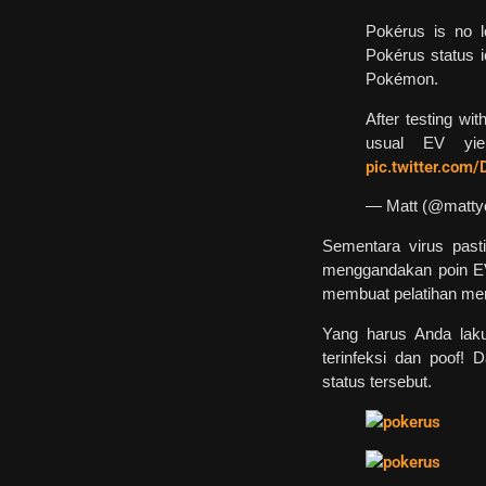
Pokérus is no l
Pokérus status i
Pokémon.
After testing wi
usual EV yie
pic.twitter.com/
— Matt (@matty
Sementara virus pasti
menggandakan poin EV
membuat pelatihan men
Yang harus Anda lak
terinfeksi dan poof
status tersebut.