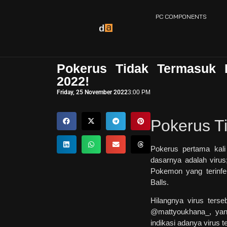
PC COMPONENTS
Pokerus Tidak Termasuk 
2022!
Friday, 25 November 2022
3:00 PM
Pokerus T
Pokerus pertama kal
dasarnya adalah viru
Pokemon yang terinfe
Balls.
Hilangnya virus ters
@mattyoukhana_, ya
indikasi adanya virus t