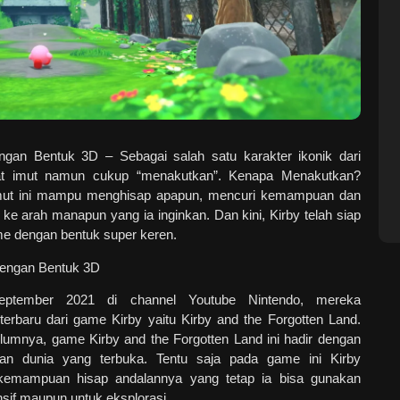
engan Bentuk 3D
– Sebagai salah satu karakter ikonik dari
ihat imut namun cukup “menakutkan”. Kenapa Menakutkan?
imut ini mampu menghisap apapun, mencuri kemampuan dan
e arah manapun yang ia inginkan. Dan kini, Kirby telah siap
me dengan bentuk super keren.
eptember 2021 di channel Youtube Nintendo, mereka
erbaru dari game Kirby yaitu Kirby and the Forgotten Land.
elumnya, game Kirby and the Forgotten Land ini hadir dengan
an dunia yang terbuka. Tentu saja pada game ini Kirby
 kemampuan hisap andalannya yang tetap ia bisa gunakan
if maupun untuk eksplorasi.