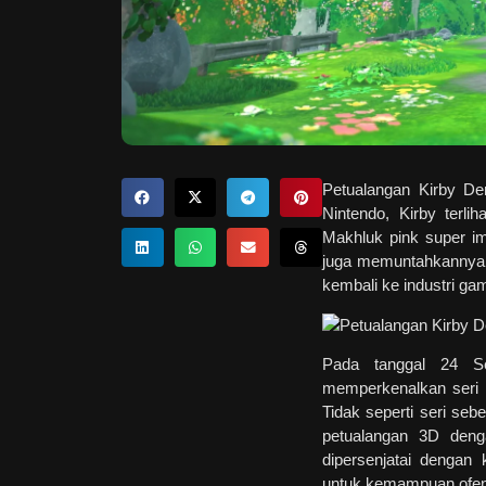
Petualangan Kirby D
Nintendo, Kirby terl
Makhluk pink super 
juga memuntahkannya k
kembali ke industri ga
Pada tanggal 24 S
memperkenalkan seri t
Tidak seperti seri seb
petualangan 3D deng
dipersenjatai dengan
untuk kemampuan ofens