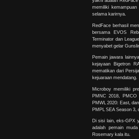
yakni adalah RedFace
memiliki kemampuan 
selama karirnya.
RedFace berhasil me
bersama EVOS Reborn
Terminator dan Leagu
menyabet gelar Gunsli
Pemain jawara lainnya
kejayaan Bigetron R
mematikan dari Persi
kejuaraan mendatang.
Microboy memiliki pr
PMNC 2018, PMCO Fal
PMWL 2020: East, dan 
PMPL SEA Season 3, da
Di sisi lain, eks-GPX
adalah pemain muda 
Rosemary kala itu.