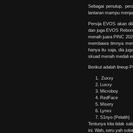
Sebagai penutup, pera
lantaran mampu menjad
Persija EVOS akan dil
dan juga EVOS Reborn.
meraih juara PINC 20
membawa timnya menj
hanya itu saja, dia j
skuad meraih medali 
Berikut adalah lineup
Zuxxy
Luxxy
Microboy
RedFace
Misery
Lynxx
S1nyo (Pelatih)
Tentunya kita tidak s
ini. Wah, seru yah soba