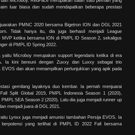
 dan Microboy. RedFace merupakan salah satu pemain yang
aim luar biasa dan sudah mendapatkan beberapa prestasi
njuarakan PMNC 2020 bersama Bigetron ION dan DGL 2021
. Tidak hanya itu, dia juga berhasil menjadi League
e MVP ketika bersama ION di PMPL ID Season 2, sekaligus
nger di PMPL ID Spring 2022.
 yaitu Microboy merupakan support legendaris ketika di era
A. Ia kini bereuni dengan Zuxxy dan Luxxy sebagai trio
ja EVOS dan akan menampilkan pertunjukkan yang apik pada
estasi gemilang layaknya duo kembar. Ia pernah menjuarai
l Split Global 2019, PMPL Indonesia Season 1 (2020),
PMPL SEA Season 2 (2020). Lalu dia juga menjadi runner up
n menjadi juara di DGL 2021.
 yaitu Lynxx juga menjadi amunisi tambahan Persija EVOS. Ia
berpotensi yang terlihat di PMPL ID 2022 Fall bersama