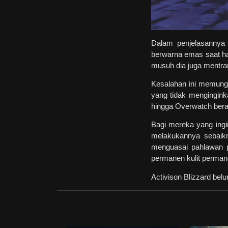
Dalam penjelasannya 
berwarna emas saat h
musuh dia juga mentran
Kesalahan ini memungki
yang tidak menginginka
hingga Overwatch berak
Bagi mereka yang ingin
melakukannya sebaikn
menguasai pahlawan p
permanen kulit permane
Activison Blizzard bel