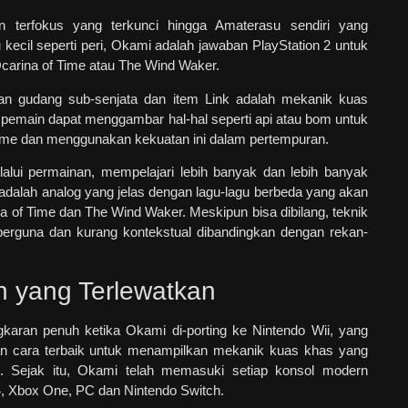
an terfokus yang terkunci hingga Amaterasu sendiri yang
kecil seperti peri, Okami adalah jawaban PlayStation 2 untuk
Ocarina of Time atau The Wind Waker.
n gudang sub-senjata dan item Link adalah mekanik kuas
 pemain dapat menggambar hal-hal seperti api atau bom untuk
me dan menggunakan kekuatan ini dalam pertempuran.
alui permainan, mempelajari lebih banyak dan lebih banyak
dalah analog yang jelas dengan lagu-lagu berbeda yang akan
ina of Time dan The Wind Waker. Meskipun bisa dibilang, teknik
h berguna dan kurang kontekstual dibandingkan dengan rekan-
 yang Terlewatkan
gkaran penuh ketika Okami di-porting ke Nintendo Wii, yang
n cara terbaik untuk menampilkan mekanik kuas khas yang
ut. Sejak itu, Okami telah memasuki setiap konsol modern
4, Xbox One, PC dan Nintendo Switch.