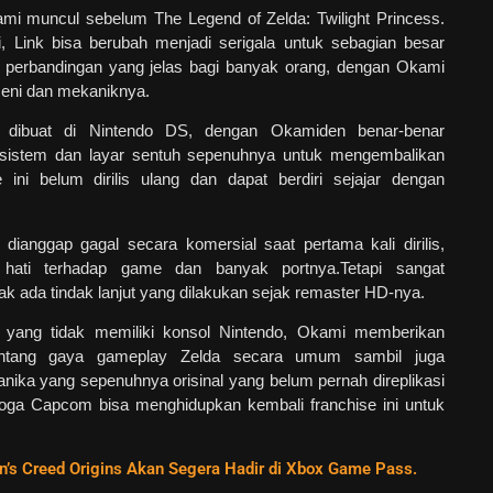
mi muncul sebelum The Legend of Zelda: Twilight Princess.
 Link bisa berubah menjadi serigala untuk sebagian besar
 perbandingan yang jelas bagi banyak orang, dengan Okami
seni dan mekaniknya.
 dibuat di Nintendo DS, dengan Okamiden benar-benar
sistem dan layar sentuh sepenuhnya untuk mengembalikan
ni belum dirilis ulang dan dapat berdiri sejajar dengan
.
ianggap gagal secara komersial saat pertama kali dirilis,
 hati terhadap game dan banyak portnya.Tetapi sangat
k ada tindak lanjut yang dilakukan sejak remaster HD-nya.
a yang tidak memiliki konsol Nintendo, Okami memberikan
entang gaya gameplay Zelda secara umum sambil juga
ka yang sepenuhnya orisinal yang belum pernah direplikasi
ga Capcom bisa menghidupkan kembali franchise ini untuk
’s Creed Origins Akan Segera Hadir di Xbox Game Pass.