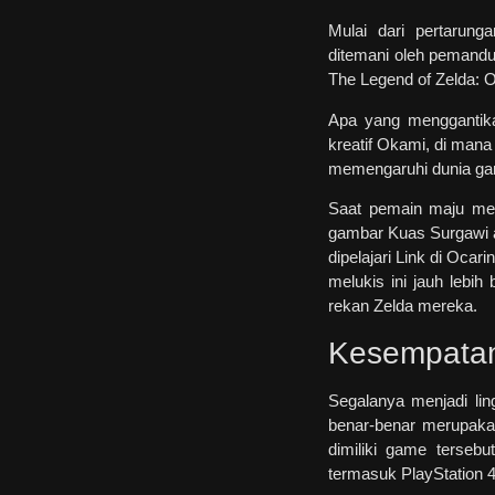
Mulai dari pertarung
ditemani oleh pemandu 
The Legend of Zelda: 
Apa yang menggantika
kreatif Okami, di mana
memengaruhi dunia ga
Saat pemain maju mel
gambar Kuas Surgawi a
dipelajari Link di Ocar
melukis ini jauh lebi
rekan Zelda mereka.
Kesempatan
Segalanya menjadi lin
benar-benar merupaka
dimiliki game terseb
termasuk PlayStation 