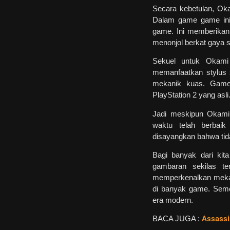
Secara kebetulan, Oka
Dalam game game ini,
game. Ini memberikan
menonjol berkat gaya 
Sekuel untuk Okami
memanfaatkan stylus 
mekanik kuas. Game i
PlayStation 2 yang asli
Jadi meskipun Okami d
waktu telah berbaik
disayangkan bahwa tida
Bagi banyak dari kit
gambaran sekilas t
memperkenalkan mekani
di banyak game. Semo
era modern.
BACA JUGA :
Assassin