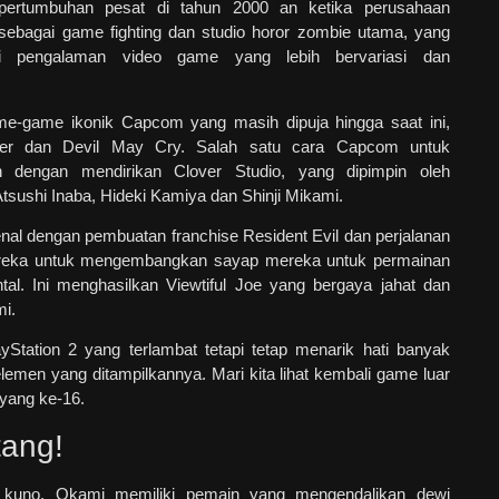
ertumbuhan pesat di tahun 2000 an ketika perusahaan
sebagai game fighting dan studio horor zombie utama, yang
i pengalaman video game yang lebih bervariasi dan
ame-game ikonik Capcom yang masih dipuja hingga saat ini,
ter dan Devil May Cry. Salah satu cara Capcom untuk
h dengan mendirikan Clover Studio, yang dipimpin oleh
tsushi Inaba, Hideki Kamiya dan Shinji Mikami.
al dengan pembuatan franchise Resident Evil dan perjalanan
reka untuk mengembangkan sayap mereka untuk permainan
tal. Ini menghasilkan Viewtiful Joe yang bergaya jahat dan
mi.
ayStation 2 yang terlambat tetapi tetap menarik hati banyak
lemen yang ditampilkannya. Mari kita lihat kembali game luar
a yang ke-16.
tang!
 kuno, Okami memiliki pemain yang mengendalikan dewi