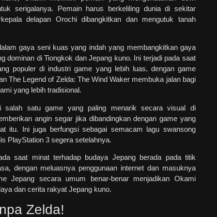
uk serigalanya. Pemain harus berkeliling dunia di sekitar
rkepala delapan Orochi dibangkitkan dan mengutuk tanah
 dalam gaya seni kuas yang indah yang membangkitkan gaya
ang dominan di Tiongkok dan Jepang kuno. Ini terjadi pada saat
ang populer di industri game yang lebih luas, dengan game
 dan The Legend of Zelda: The Wind Waker membuka jalan bagi
mi yang lebih tradisional.
i salah satu game yang paling menarik secara visual di
memberikan angin segar jika dibandingkan dengan game yang
saat itu. Ini juga berfungsi sebagai semacam lagu swansong
lis PlayStation 3 segera setelahnya.
da saat minat terhadap budaya Jepang berada pada titik
masa, dengan meluasnya penggunaan internet dan masuknya
me Jepang secara umum benar-benar menjadikan Okami
aya dan cerita rakyat Jepang kuno.
npa Zelda!