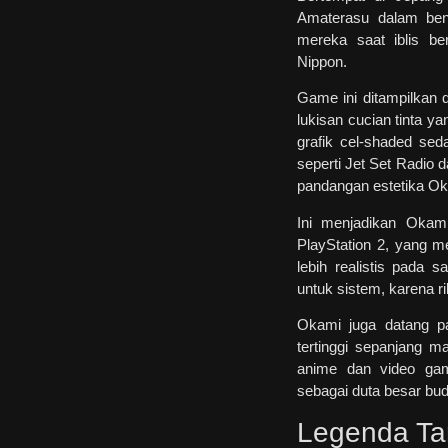
Amaterasu dalam bent
mereka saat iblis be
Nippon.
Game ini ditampilkan
lukisan cucian tinta y
grafik cel-shaded sed
seperti Jet Set Radio
pandangan estetika Oka
Ini menjadikan Okam
PlayStation 2, yang 
lebih realistis pada 
untuk sistem, karena ri
Okami juga datang pa
tertinggi sepanjang 
anime dan video ga
sebagai duta besar bud
Legenda Ta