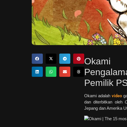
Okami 
Pengala
Pemilik P
Okami adalah
video
ga
dan diterbitkan oleh
Jepang dan Amerika Uta