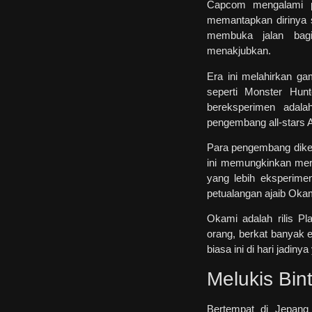
Capcom mengalami p
memantapkan dirinya 
membuka jalan bag
menakjubkan.
Era ini melahirkan g
seperti Monster Hun
bereksperimen adala
pengembang all-stars A
Para pengembang diken
ini memungkinkan me
yang lebih eksperimen
petualangan ajaib Oka
Okami adalah rilis Pl
orang, berkat banyak e
biasa ini di hari jadiny
Melukis Bin
Bertempat di Jepang