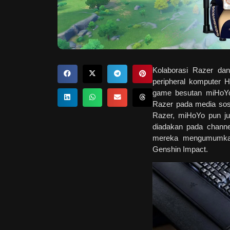
Kolaborasi Razer da
peripheral komputer 
game besutan miHoYo 
Razer pada media sos
Razer, miHoYo pun j
diadakan pada channe
mereka mengumumkan
Genshin Impact.