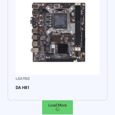
LGA1150
DA H81
Load More