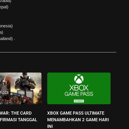
rabia)
pal)
onesia)
a)
ailand)
.
 WAR: THE CARD
XBOX GAME PASS ULTIMATE
FIRMASI TANGGAL
MENAMBAHKAN 2 GAME HARI
INI