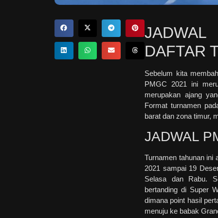
JADWAL 
DAFTAR T
Sebelum kita membah
PMGC 2021 ini merup
merupakan ajang yang
Format turnamen pada
barat dan zona timur, m
JADWAL P
Turnamen tahunan ini a
2021 sampai 19 Desem
Selasa dan Rabu. Se
bertanding di Super 
dimana point hasil per
menuju ke babak Grand