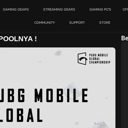
GAMING GEARS
STREAMING GEARS
GAMING PC’S
OF
COMMUNITY
SUPPORT
STORE
Be
POOLNYA !