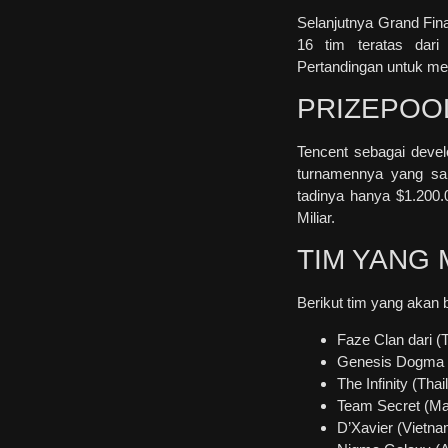
Selanjutnya Grand Fin
16 tim teratas dar
Pertandingan untuk m
PRIZEPOO
Tencent sebagai deve
turnamennya yang san
tadinya hanya $1.200.
Miliar.
TIM YANG 
Berikut tim yang akan
Faze Clan dari (
Genesis Dogma (
The Infinity (Thai
Team Secret (Ma
D’Xavier (Vietna