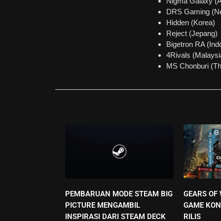
Nigma Galaxy (A
DRS Gaming (Ne
Hidden (Korea)
Reject (Jepang)
Bigetron RA (Ind
4Rivals (Malaysi
MS Chonburi (Th
PEMBARUAN MODE STEAM BIG
GEARS OF
PICTURE MENGAMBIL
GAME KON
INSPIRASI DARI STEAM DECK
RILIS