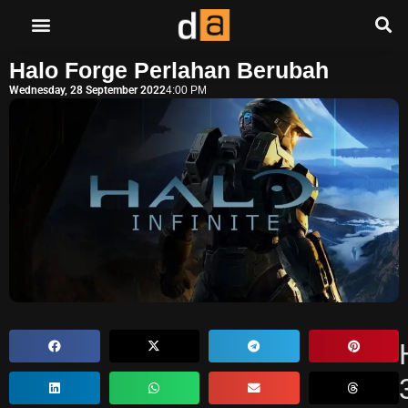
Halo Forge Perlahan Berubah
Wednesday, 28 September 2022
4:00 PM