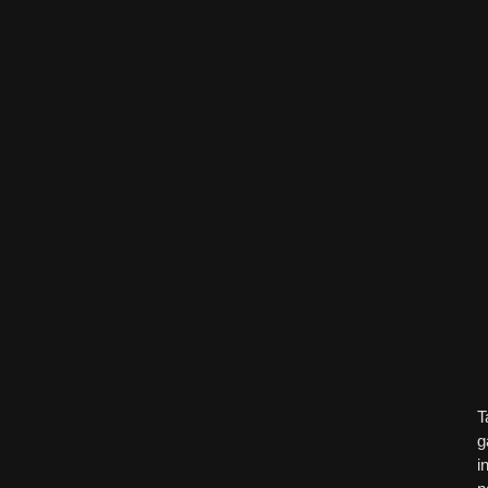
T
g
in