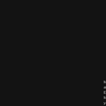
M
a
E
M
y