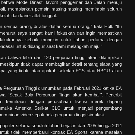
i bahwa Mode Dinasti favorit penggemar dan Jalan menuju
ali, membiarkan pemain masing-masing memimpin seluruh
lah dan karier atlet tunggal.
n semua orang, di atas daftar semua orang,” kata Holt. “Itu
menurut saya sangat kami fokuskan dan ingin memastikan
akukannya sebaik mungkin untuk tahun pertama dengan
ndasar untuk dibangun saat kami melangkah maju.”
kan bahwa lebih dari 120 perguruan tinggi akan ditampilkan
meskipun tidak dapat membagikan detail tentang siapa yang
iapa yang tidak, atau apakah sekolah FCS atau HBCU akan
a Perguruan Tinggi diumumkan pada Februari 2021 ketika EA
a “Sepak Bola Perguruan Tinggi akan kembali”. Penerbit
n kemitraan dengan perusahaan lisensi merek dagang
rkemuka Amerika Serikat CLC untuk menjadi pengembang
ermainan video sepak bola perguruan tinggi simulasi.
populer selama sepuluh tahun berjalan dari 2005 hingga 2014
untuk tidak memperbarui kontrak EA Sports karena masalah