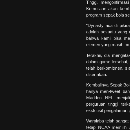
Tinggi, mengonfirmas
Kemuliaan akan kemb
program sepak bola seko
“Dynasty ada di pikira
adalah sesuatu yang 
bahwa kami bisa mel
elemen yang masih me
Terakhir, dia mengata
dalam game tersebut, 
telah berkomitmen, s
disertakan.
Kembalinya Sepak Bol
hanya men-tweet bahw
Madden NFL menjali
perguruan tinggi te
eksklusif pengalaman p
Waralaba telah sangat 
tetapi NCAA memilih 