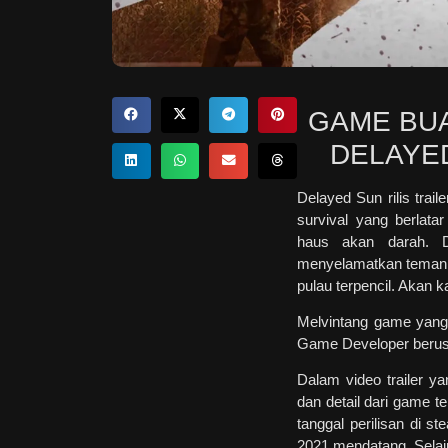
GAME BUA
DELAYED
Delayed Sun rilis trai
survival yang berlata
haus akan darah. D
menyelamatkan temannya
pulau terpencil. Akan 
Melvintang game yang
Game Developer berusi
Dalam video trailer ya
dan detail dari game te
tanggal perilisan di 
2021 mendatang. Selain