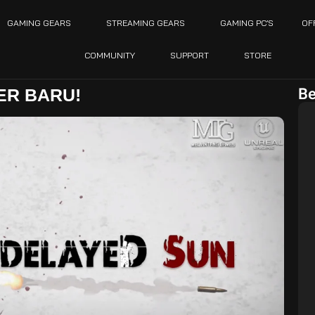
GAMING GEARS
STREAMING GEARS
GAMING PC’S
OF
COMMUNITY
SUPPORT
STORE
Be
ER BARU!