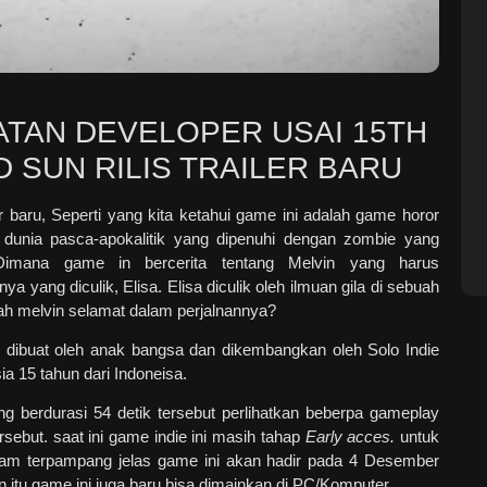
TAN DEVELOPER USAI 15TH
 SUN RILIS TRAILER BARU
ler baru, Seperti yang kita ketahui game ini adalah game horor
r dunia pasca-apokalitik yang dipenuhi dengan zombie yang
imana game in bercerita tentang Melvin yang harus
 yang diculik, Elisa. Elisa diculik oleh ilmuan gila di sebuah
kah melvin selamat dalam perjalnannya?
 dibuat oleh anak bangsa dan dikembangkan oleh Solo Indie
a 15 tahun dari Indoneisa.
ng berdurasi 54 detik tersebut perlihatkan beberpa gameplay
rsebut. saat ini game indie ini masih tahap
Early acces.
untuk
steam terpampang jelas game ini akan hadir pada 4 Desember
 itu game ini juga baru bisa dimainkan di PC/Komputer
.