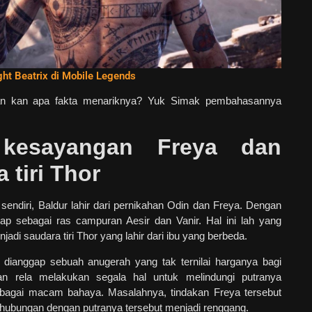
ight Beatrix di Mobile Legends
n kan apa fakta menariknya? Yuk Simak pembahasannya
 kesayangan Freya dan
 tiri Thor
sendiri, Baldur lahir dari pernikahan Odin dan Freya. Dengan
ggap sebagai ras campuran Aesir dan Vanir. Hal ini lah yang
di saudara tiri Thor yang lahir dari ibu yang berbeda.
r dianggap sebuah anugerah yang tak ternilai harganya bagi
an rela melakukan segala hal untuk melindungi putranya
erbagai macam bahaya. Masalahnya, tindakan Freya tersebut
ubungan dengan putranya tersebut menjadi renggang.