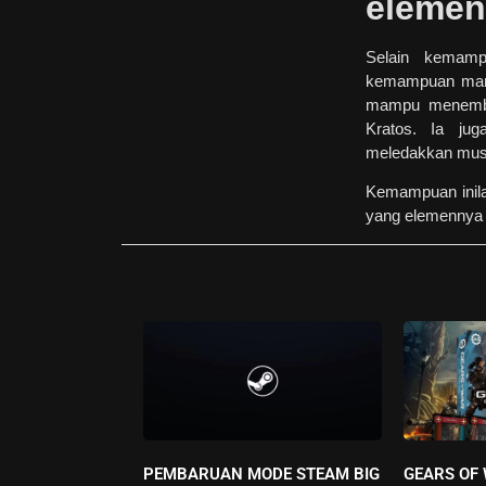
elemen
Selain kemamp
kemampuan mani
mampu menemba
Kratos. Ia ju
meledakkan mu
Kemampuan inila
yang elemennya
PEMBARUAN MODE STEAM BIG
GEARS OF