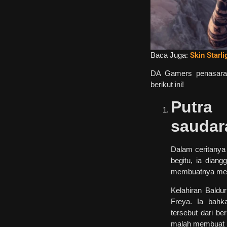
Baca Juga:
Skin Starl
DA Gamers penasara
berikut ini!
Putra
saudara
Dalam ceritanya 
begitu, ia dian
membuatnya menja
Kelahiran Baldu
Freya. Ia bahk
tersebut dari b
malah membuat h