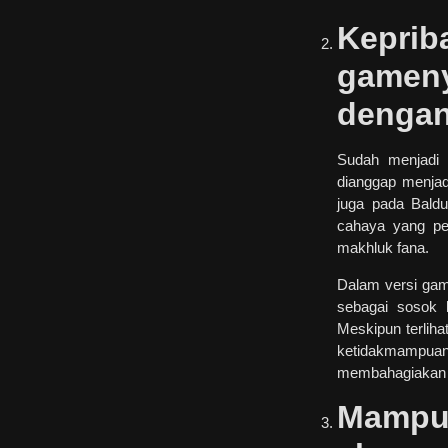
Kepr
gamen
dengan
Sudah menjadi 
dianggap menjad
juga pada Baldu
cahaya yang pe
makhluk fana.
Dalam versi game
sebagai sosok 
Meskipun terlihat
ketidakmampu
membahagiakan d
Mampu