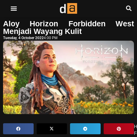
Aloy Horizon Forbidden West
Menjadi Wayang Kulit
Tuesday, 4 October 2022
4:00 PM
H
F