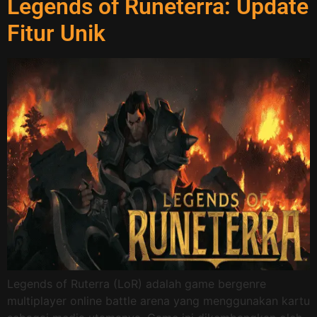
Legends of Runeterra: Update
Fitur Unik
Legends of Ruterra (LoR) adalah game bergenre
multiplayer online battle arena yang menggunakan kartu