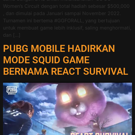
Women’s Circuit dengan total hadiah sebesar $500,000
, dan dimulai pada Januari sampai November 2022.
Turnamen ini bertema #GGFORALL, yang bertujuan
untuk membuat game lebih inklusif, saling menghormati,
dan […]
PUBG MOBILE HADIRKAN
MODE SQUID GAME
BERNAMA REACT SURVIVAL