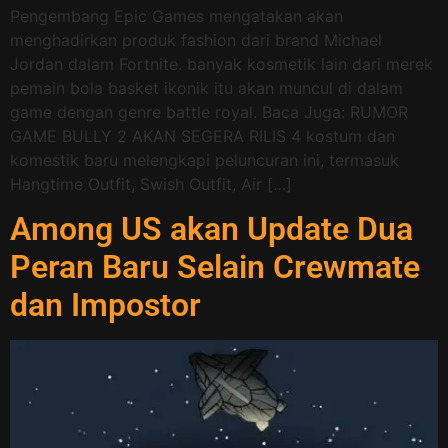
Pengembang Epic Games mengatakan akan
menghadirkan produk fashion dari brand Michael
Jordan dalam Fortnite. banyak kosmetik lain dari merek
pemain bola basket ikonik itu akan muncul di dalam
game dengan genre battle royal. Baca Juga: RUMOR
GAME BULLY 2 AKAN SEGERA RILIS 4 kostum dan
komestik baru melengkapi peluncuran ini, termasuk
Hangtime Outfit, Swish Outfit, Air […]
Among US akan Update Dua
Peran Baru Selain Crewmate
dan Impostor