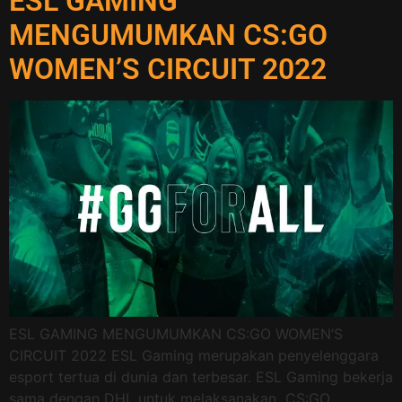
ESL GAMING
MENGUMUMKAN CS:GO
WOMEN’S CIRCUIT 2022
ESL GAMING MENGUMUMKAN CS:GO WOMEN’S
CIRCUIT 2022 ESL Gaming merupakan penyelenggara
esport tertua di dunia dan terbesar. ESL Gaming bekerja
sama dengan DHL untuk melaksanakan CS:GO