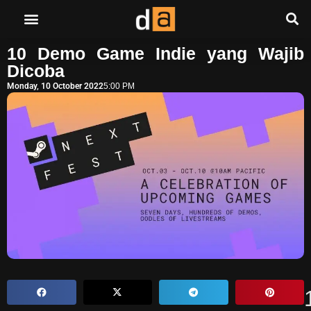
10 Demo Game Indie yang Wajib
Dicoba
Monday, 10 October 2022
5:00 PM