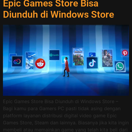
Epic Games Store Bisa
Diunduh di Windows Store
Epic Games Store Bisa Diunduh di Windows Store –
Bagi kamu para Gamers PC pasti tidak asing dengan
platform layanan distribusi digital video game Epic
Games Store, Steam dan lainnya. Biasanya jika kita ingin
membeli atau memainkan game yang telah kita beli dari