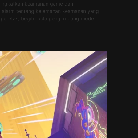
eningkatkan keamanan game dan
n alarm tentang kelemahan keamanan yang
 peretas, begitu pula pengembang mode