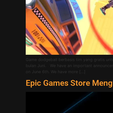
Game dodgeball berbasis tim yang gratis untuk
bulan Juni. We have an important announcemen
on June 6th. We have more […]
Epic Games Store Mengu