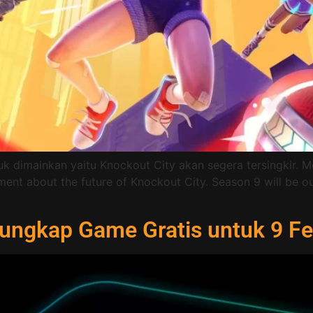
 dimainkan yaitu Knockout City akan segera tersingkir. Men
t about the future of Knockout City. Season 9 will be our 
ngkap Game Gratis untuk 9 Fe