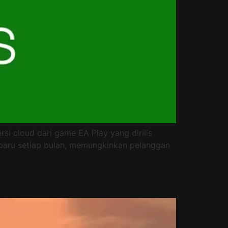
si cloud dari game EA Play yang dirilis
 baru setiap bulan, memungkinkan pelanggan