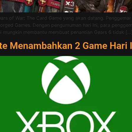
Gears of War: The Card Game yang akan datang. Penggema
forged Games. Dengan pengumuman hari ini, para penggem
 ini mungkin membantu membuat penantian Gears 6 tidak […
te Menambahkan 2 Game Hari I