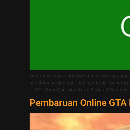
Dua game baru ditambahkan ke perpustakaan Xb
sebelumnya dan yang lainnya benar-benar ba
di PC, Xbox One, dan Xbox Series X/S memilik
Pembaruan Online GTA