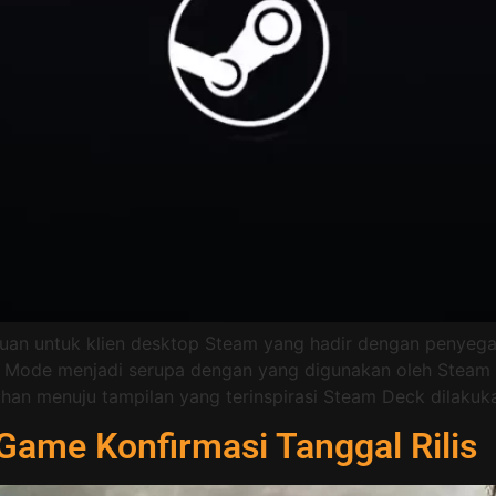
aruan untuk klien desktop Steam yang hadir dengan penyega
 Mode menjadi serupa dengan yang digunakan oleh Steam D
han menuju tampilan yang terinspirasi Steam Deck dilakuk
Game Konfirmasi Tanggal Rilis