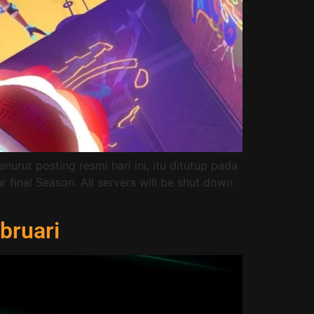
urut posting resmi hari ini, itu ditutup pada
final Season. All servers will be shut down
bruari