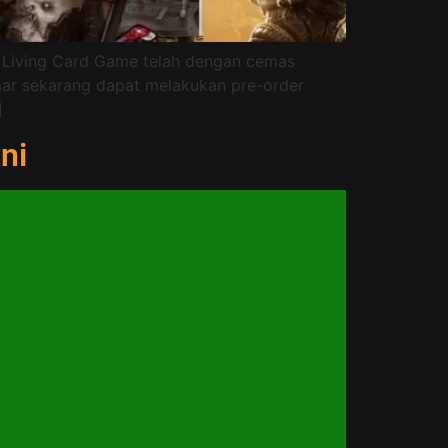
r Living Card Game telah dengan cemas
ar sekarang dapat melakukan pre-order
]
ni