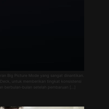
ran Big Picture Mode yang sangat dinantikan.
eck, untuk memberikan tingkat konsistensi
an berbulan-bulan setelah pembaruan […]