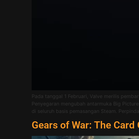
Pada tanggal 1 Februari, Valve merilis pemb
Penyegaran mengubah antarmuka Big Picture
di seluruh basis pemasangan Steam. Perpinda
Gears of War: The Card 