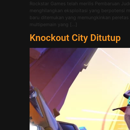
Rockstar Games telah merilis Pembaruan Jud
menghilangkan eksploitasi yang berpotensi
baru ditemukan yang memungkinkan peretas 
multipemain yang […]
Knockout City Ditutup