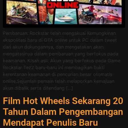
Pembaruan: Rockstar telah mengakuai Kemungkinan
ekspolitasi baru di GTA online untuk PC dalam tweet
dari akun dukungannya, dan mengatakan akan
mengatasinya dalam pembaruan yang berfokus pada
keamanan. Kisah asli: Akun yang berfokus pada Game
Rockstar Tez2 baru-baru ini membagikan bukti
kerentanan keamanan di pencurian besar otomatis
online.Sejumlah pemain telah melaporkan kemajuan
akun dibalik serta ditendang […]
Film Hot Wheels Sekarang 20
Tahun Dalam Pengembangan
Mendapat Penulis Baru