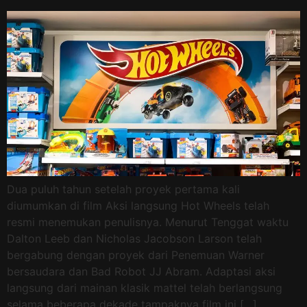
Dua puluh tahun setelah proyek pertama kali
diumumkan di film Aksi langsung Hot Wheels telah
resmi menemukan penulisnya. Menurut Tenggat waktu
Dalton Leeb dan Nicholas Jacobson Larson telah
bergabung dengan proyek dari Penemuan Warner
bersaudara dan Bad Robot JJ Abram. Adaptasi aksi
langsung dari mainan klasik mattel telah berlangsung
selama beberapa dekade tampaknya film ini […]