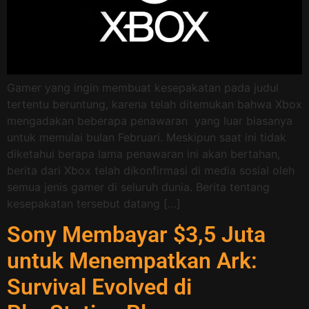
Gamer yang ingin membuat kesepakatan pada judul
tertentu beruntung, karena telah ditemukan bahwa Xbox
mengadakan beberapa penawaran yang luar biasanya
untuk memulai bulan Februari. Meskipun saat ini tidak
diketahui berapa lama penawaran ini akan bertahan,
berita dari Xbox telah dikonfirmasi di media sosial oleh
semua jenis gamer di seluruh dunia. Berita tentang
kesepakatan tersebut datang […]
Sony Membayar $3,5 Juta
untuk Menempatkan Ark:
Survival Evolved di