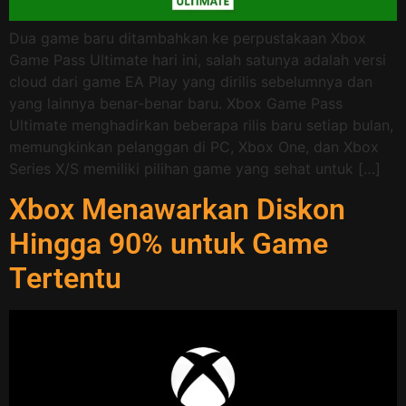
Dua game baru ditambahkan ke perpustakaan Xbox
Game Pass Ultimate hari ini, salah satunya adalah versi
cloud dari game EA Play yang dirilis sebelumnya dan
yang lainnya benar-benar baru. Xbox Game Pass
Ultimate menghadirkan beberapa rilis baru setiap bulan,
memungkinkan pelanggan di PC, Xbox One, dan Xbox
Series X/S memiliki pilihan game yang sehat untuk […]
Xbox Menawarkan Diskon
Hingga 90% untuk Game
Tertentu