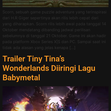
Scorn, sebuah game puzzle adventure yang terinspirasi
dari H.R Giger sepertinya akan rilis lebih cepat dari
yang diharapkan. Scorn rilis lebih awal pada tanggal 14
Oktober mendatang dibanding jadwal perilisan
sebelumnya di tanggal 21 Oktober. Game ini akan hadir
pada platform Xbox Series X|S dan PC. Sampai saat ini
tidak ada alasan yang jelas kenapa […]
Trailer Tiny Tina’s
Wonderlands Diiringi Lagu
Babymetal