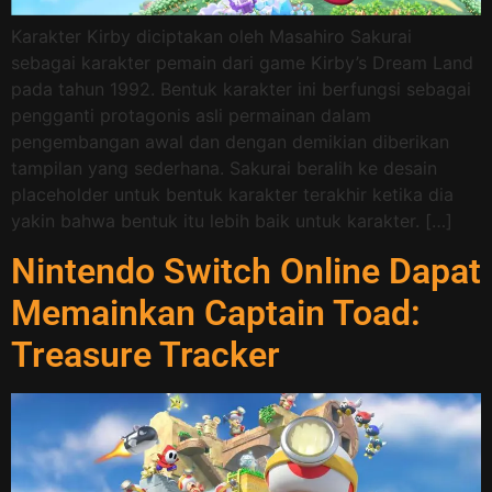
Karakter Kirby diciptakan oleh Masahiro Sakurai
sebagai karakter pemain dari game Kirby’s Dream Land
pada tahun 1992. Bentuk karakter ini berfungsi sebagai
pengganti protagonis asli permainan dalam
pengembangan awal dan dengan demikian diberikan
tampilan yang sederhana. Sakurai beralih ke desain
placeholder untuk bentuk karakter terakhir ketika dia
yakin bahwa bentuk itu lebih baik untuk karakter. […]
Nintendo Switch Online Dapat
Memainkan Captain Toad:
Treasure Tracker