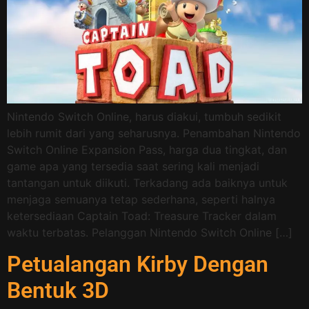
Nintendo Switch Online, harus diakui, tumbuh sedikit
lebih rumit dari yang seharusnya. Penambahan Nintendo
Switch Online Expansion Pass, harga dua tingkat, dan
game apa yang tersedia saat sering kali menjadi
tantangan untuk diikuti. Terkadang ada baiknya untuk
menjaga semuanya tetap sederhana, seperti halnya
ketersediaan Captain Toad: Treasure Tracker dalam
waktu terbatas. Pelanggan Nintendo Switch Online […]
Petualangan Kirby Dengan
Bentuk 3D