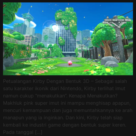
Petualangan Kirby Dengan Bentuk 3D – Sebagai salah
satu karakter ikonik dari Nintendo, Kirby terlihat imut
namun cukup “menakutkan”. Kenapa Menakutkan?
Makhluk pink super imut ini mampu menghisap apapun,
mencuri kemampuan dan juga memuntahkannya ke arah
manapun yang ia inginkan. Dan kini, Kirby telah siap
kembali ke industri game dengan bentuk super keren.
Pada tanggal […]