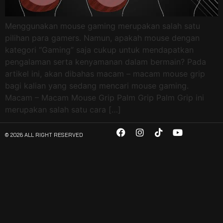
Menggunakan mouse gaming merupakan salah satu
pilihan para gamers. Namun, apakah mouse dengan
kategori “Gaming” saja cukup untuk mendapatkan
pengalaman serta kenyamanan dalam bermain? Pada
artikel ini, akan dibahas macam – macam mouse grip
bagi kalian yang sedang mencari mouse gaming.
Macam – Macam Mouse Grip Palm Grip Palm Grip ini
merupakan salah satu cara […]
© 2026 ALL RIGHT RESERVED