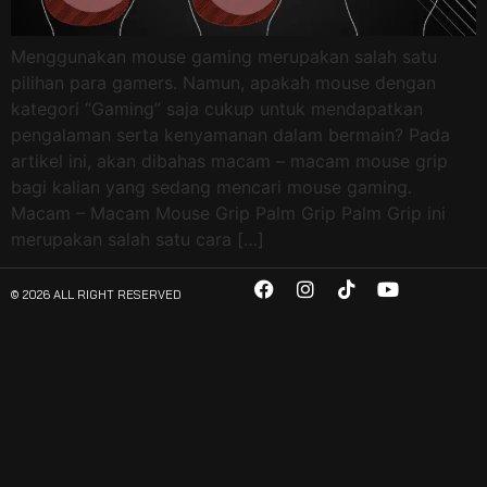
Menggunakan mouse gaming merupakan salah satu
pilihan para gamers. Namun, apakah mouse dengan
kategori “Gaming” saja cukup untuk mendapatkan
pengalaman serta kenyamanan dalam bermain? Pada
artikel ini, akan dibahas macam – macam mouse grip
bagi kalian yang sedang mencari mouse gaming.
Macam – Macam Mouse Grip Palm Grip Palm Grip ini
merupakan salah satu cara […]
© 2026 ALL RIGHT RESERVED