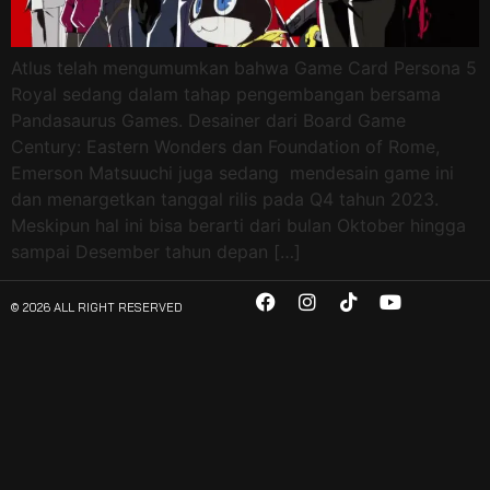
Atlus telah mengumumkan bahwa Game Card Persona 5
Royal sedang dalam tahap pengembangan bersama
Pandasaurus Games. Desainer dari Board Game
Century: Eastern Wonders dan Foundation of Rome,
Emerson Matsuuchi juga sedang mendesain game ini
dan menargetkan tanggal rilis pada Q4 tahun 2023.
Meskipun hal ini bisa berarti dari bulan Oktober hingga
sampai Desember tahun depan […]
© 2026 ALL RIGHT RESERVED