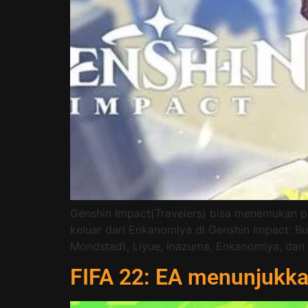
Genshin Impact(Travelers) bisa menemukan p
keluar dari Enkanomiya di Genshin Impact: Bu
Mondstadt, Liyue, Inazuma, Enkanomiya, dan Se
FIFA 22: EA menunjukka