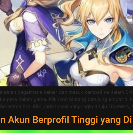
anduan bagaimana keluar dan masuk kembali ke dalam Enka
ka peta dalam game. Klik ikon bintang berujung empat di k
renitea Pot. Klik pada lokasi yang ingin dituju Travelers, s
n Akun Berprofil Tinggi yang D