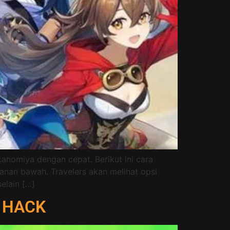
nomiya dengan cepat. Berikut ini cara
anan bawah. Travelers akan melihat opsi
elain […]
i HACK