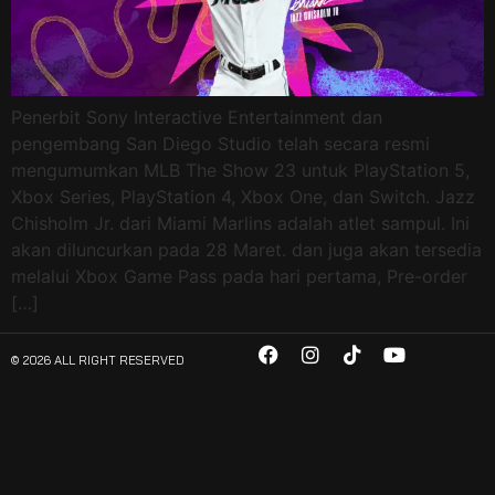
Penerbit Sony Interactive Entertainment dan
pengembang San Diego Studio telah secara resmi
mengumumkan MLB The Show 23 untuk PlayStation 5,
Xbox Series, PlayStation 4, Xbox One, dan Switch. Jazz
Chisholm Jr. dari Miami Marlins adalah atlet sampul. Ini
akan diluncurkan pada 28 Maret. dan juga akan tersedia
melalui Xbox Game Pass pada hari pertama, Pre-order
[…]
© 2026 ALL RIGHT RESERVED