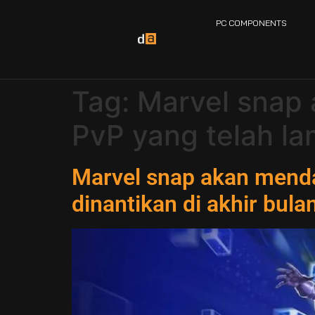
PC COMPONENTS
Tag:
Marvel snap
PvP yang telah lam
Marvel snap akan mend
dinantikan di akhir bulan