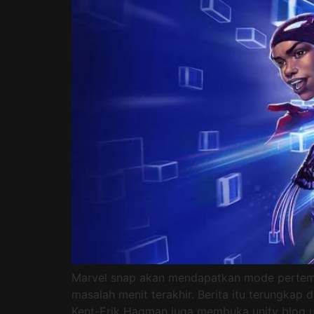
Marvel snap akan mendapatkan mode pertemp
masalah menit terakhir. Berita itu terungka
Kent-Erik Hagman juga membuka unity blog un