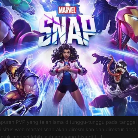
uran PVP yang telah lama ditunggu-tunggu pada tanggal 3
p di situs web marvel snap akan diresmikan dan direktur 
tuk merinci lebih jauh apa yang bisa di […]