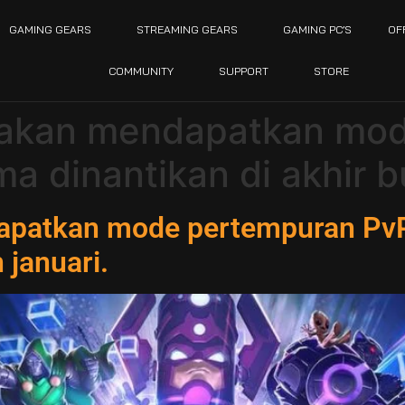
GAMING GEARS
STREAMING GEARS
GAMING PC’S
OF
COMMUNITY
SUPPORT
STORE
 akan mendapatkan mo
a dinantikan di akhir bu
apatkan mode pertempuran PvP
 januari.