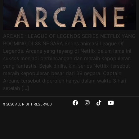
ARCANE : LEAGUE OF LEGENDS SERIES NETFLIX YANG
BOOMING DI 38 NEGARA Series animasi League Of
Legends. Arcane yang tayang di Netflix belum lama ini
sukses menjadi perbincangan dan meraih kepopuleran
yang fantastis. Sejak dirilis, kini series Netflix tersebut
meraih kepopuleran besar dari 38 negara. Captain
Arcane tersebut diperoleh hanya dalam waktu 3 hari
setelah […]
© 2026 ALL RIGHT RESERVED