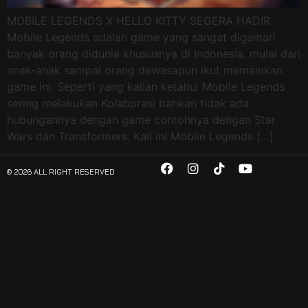
MOBILE LEGENDS X HELLO KITTY SEGERA HADIR
Mobile Legends adalah game yang sangat digemari
banyak orang didunia khususnya di Indonesia, mulai dari
anak-anak sampai orang dewasapun ikut memainkan
game ini. Seperti yang kalian ketahui Mobile Legends
sering melakukan Kolaborasi bahkan tidak ada
hubungannya dengan game contohnya dengan Star
Wars dan Transformers. Kali ini Mobile Legends […]
© 2026 ALL RIGHT RESERVED