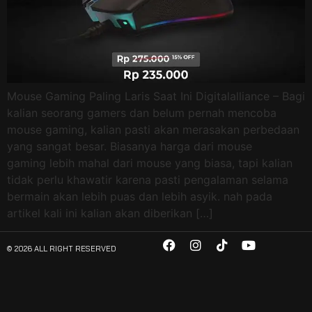
Mouse Gaming Paling Laris Saat Ini Digitalalliance – Bagi
kalian seorang gamers dan belum pernah mencoba
mouse gaming, kalian pasti akan merasakan perbedaan
yang sangat besar. Biasanya harga dari mouse
gaming lebih mahal dari mouse yang biasa, tapi kalian
tidak perlu khawatir karena pasti pengalaman selama
bermain akan lebih puas dan lebih asyik. nah pada
artikel kali ini kalian akan diberikan […]
© 2026 ALL RIGHT RESERVED