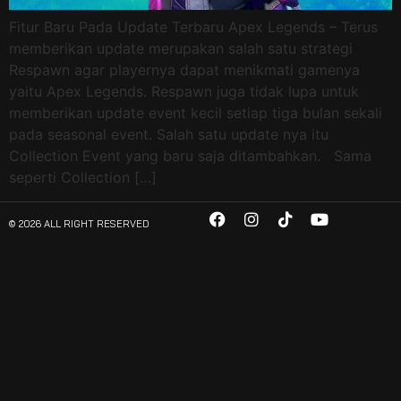
Fitur Baru Pada Update Terbaru Apex Legends – Terus
memberikan update merupakan salah satu strategi
Respawn agar playernya dapat menikmati gamenya
yaitu Apex Legends. Respawn juga tidak lupa untuk
memberikan update event kecil setiap tiga bulan sekali
pada seasonal event. Salah satu update nya itu
Collection Event yang baru saja ditambahkan. Sama
seperti Collection […]
© 2026 ALL RIGHT RESERVED