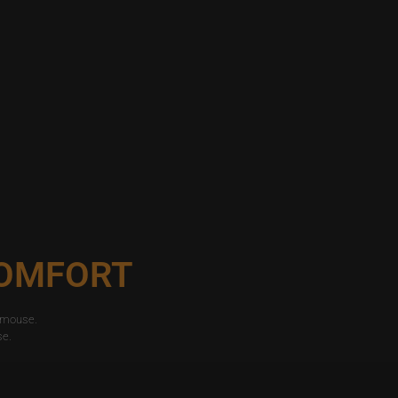
OMFORT
 mouse.
se.