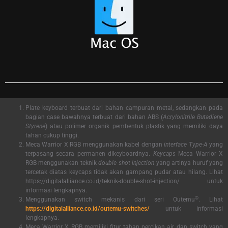
Plate keyboard terbuat dari bahan campuran metal, sedangkan pada
bagian case bawahnya terbuat dari bahan ABS (
Acrylonitrile Butadiene
Styrene
) atau polimer organik pembentuk plastik yang memiliki daya
tahan cukup tinggi.
Meca Warrior X RGB menggunakan kabel dengan
interface
Type-A
yang
terpasang secara permanen dikeyboardnya.
Keycaps
Meca Warrior X
RGB menggunakan teknik
double shot injection
yang artinya huruf yang
tercetak diatas keycaps tidak akan gampang pudar atau hilang. Lihat
https://digitalalliance.co.id/teknik-double-shot-injection/ untuk
informasi lengkapnya.
©
Menggunakan switch mekanis dari seri Outemu
. Lihat
https://digitalalliance.co.id/outemu-switches/
untuk informasi
lengkapnya.
Meca Warrior X RGB memiliki fitur tahan percikan air dan switch yang