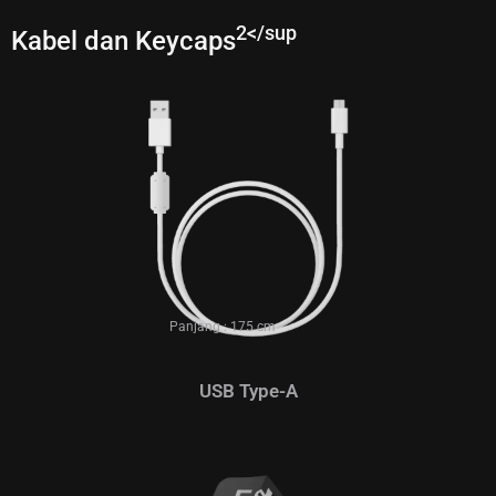
2</sup
Kabel dan Keycaps
Panjang : 175 cm
USB Type-A