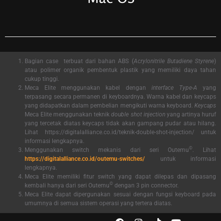
Bagian case terbuat dari bahan ABS (
Acrylonitrile Butadiene Styrene
)
atau polimer organik pembentuk plastik yang memiliki daya tahan
cukup tinggi.
Meca Elite menggunakan kabel dengan
interface
Type-A
yang
terpasang secara permanen di keyboardnya. Warna kabel dan keycaps
yang didapatkan dalam pembelian mengikuti warna keyboard.
Keycaps
Meca Elite menggunakan teknik
double shot injection
yang artinya huruf
yang tercetak diatas keycaps tidak akan gampang pudar atau hilang.
Lihat https://digitalalliance.co.id/teknik-double-shot-injection/ untuk
informasi lengkapnya.
©
Menggunakan switch mekanis dari seri Outemu
. Lihat
https://digitalalliance.co.id/outemu-switches/
untuk informasi
lengkapnya.
Meca Elite memiliki fitur switch yang dapat dilepas dan dipasang
©
kembali hanya dari seri Outemu
dengan 3 pin connector.
Meca Elite dapat dipergunakan sesuai dengan fungsi keyboard pada
umumnya di semua sistem operasi yang tertera diatas.