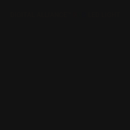
DIGITAL ALLIANCE™
R
G
B
LED LIGHT