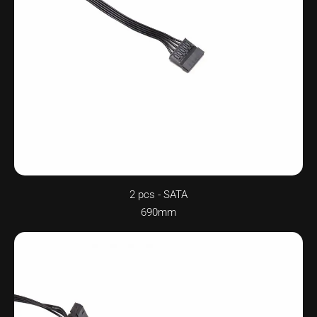
2 pcs - SATA
690mm