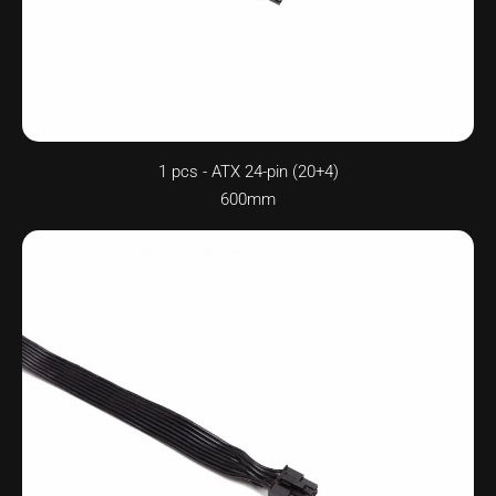
1 pcs - ATX 24-pin (20+4)
600mm