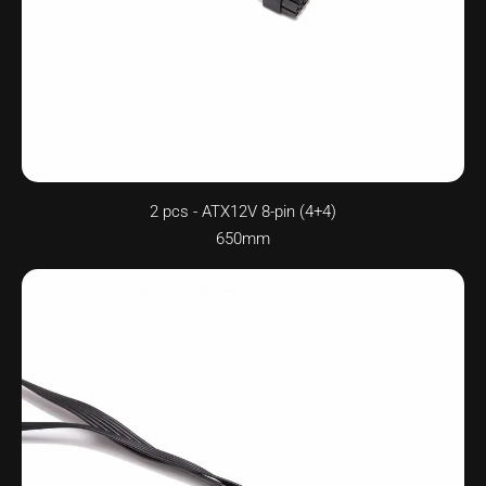
2 pcs - ATX12V 8-pin (4+4)
650mm