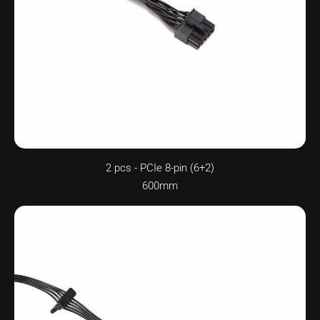
2 pcs - PCIe 8-pin (6+2)
600mm